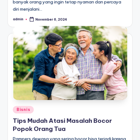
banyak orang yang ingin tetap nyaman dan percaya
diri menjalani…
admin
November 6, 2024
Posted
by
Posted
Bisnis
in
Tips Mudah Atasi Masalah Bocor
Popok Orang Tua
Pampers dewasa yang sering bocor bisa terjadi karena