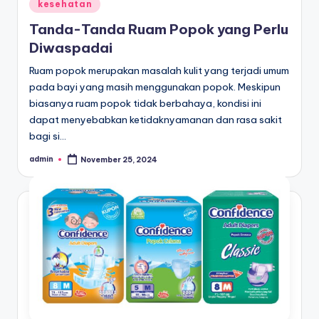
Posted
kesehatan
in
Tanda-Tanda Ruam Popok yang Perlu
Diwaspadai
Ruam popok merupakan masalah kulit yang terjadi umum
pada bayi yang masih menggunakan popok. Meskipun
biasanya ruam popok tidak berbahaya, kondisi ini
dapat menyebabkan ketidaknyamanan dan rasa sakit
bagi si…
admin
November 25, 2024
Posted
by