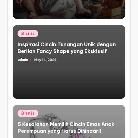
Posted
Bisnis
in
Inspirasi Cincin Tunangan Unik dengan
Berlian Fancy Shape yang Eksklusif
admin
May 14, 2026
Posted
by
Posted
Bisnis
in
5 Kesalahan Memilih Cincin Emas Anak
Perempuan yang Harus Dihindari!