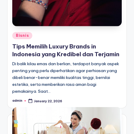
Posted
Bisnis
in
Tips Memilih Luxury Brands in
Indonesia yang Kredibel dan Terjamin
Di balik kilau emas dan berlian, terdapat banyak aspek
penting yang perlu diperhatikan agar perhiasan yang
dibeli benar-benar memiliki kualitas tinggi, bernilai
estetika, serta memberikan rasa aman bagi
pemakainya. Saat…
admin
January 22, 2026
Posted
by