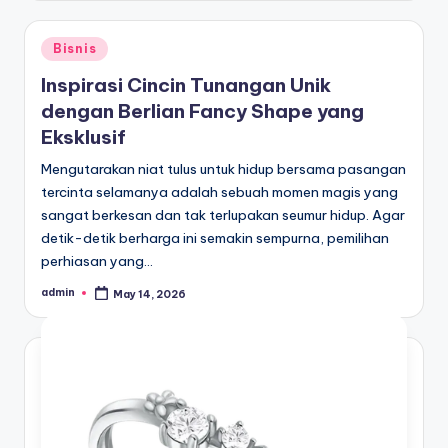
Posted
Bisnis
in
Inspirasi Cincin Tunangan Unik
dengan Berlian Fancy Shape yang
Eksklusif
Mengutarakan niat tulus untuk hidup bersama pasangan
tercinta selamanya adalah sebuah momen magis yang
sangat berkesan dan tak terlupakan seumur hidup. Agar
detik-detik berharga ini semakin sempurna, pemilihan
perhiasan yang…
admin
May 14, 2026
Posted
by