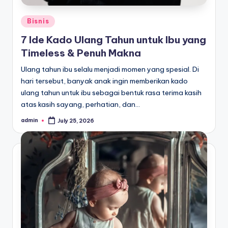
Posted
Bisnis
in
7 Ide Kado Ulang Tahun untuk Ibu yang
Timeless & Penuh Makna
Ulang tahun ibu selalu menjadi momen yang spesial. Di
hari tersebut, banyak anak ingin memberikan kado
ulang tahun untuk ibu sebagai bentuk rasa terima kasih
atas kasih sayang, perhatian, dan…
admin
July 25, 2026
Posted
by