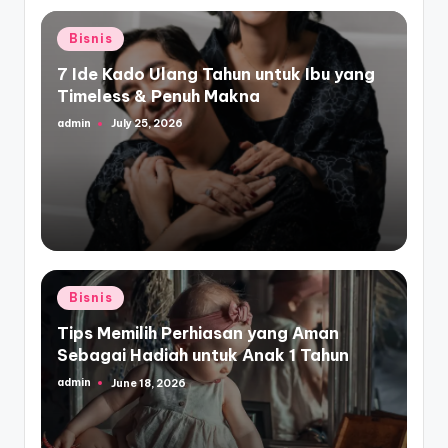
Posted
Bisnis
in
7 Ide Kado Ulang Tahun untuk Ibu yang
Timeless & Penuh Makna
admin
July 25, 2026
Posted
by
Posted
Bisnis
in
Tips Memilih Perhiasan yang Aman
Sebagai Hadiah untuk Anak 1 Tahun
admin
June 18, 2026
Posted
by