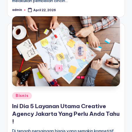
melakukan pembelian cincin…
admin
April 22, 2026
Posted
by
Posted
Bisnis
in
Ini Dia 5 Layanan Utama Creative
Agency Jakarta Yang Perlu Anda Tahu
!
Di tengah persaingan bisnis yang semakin kompetitif,