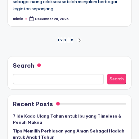
sebagai ruang relaksasi setelah menjalani berbagai
kegiatan sepanjang…
admin
December 28, 2025
Posted
by
Posts
1
2
3
…
5
NEXT
PAGE
pagination
Search
Search
Recent Posts
7 Ide Kado Ulang Tahun untuk Ibu yang Timeless &
Penuh Makna
Tips Memilih Perhiasan yang Aman Sebagai Hadiah
untuk Anak 1 Tahun