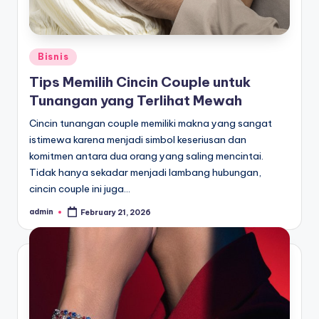
Posted
Bisnis
in
Tips Memilih Cincin Couple untuk
Tunangan yang Terlihat Mewah
Cincin tunangan couple memiliki makna yang sangat
istimewa karena menjadi simbol keseriusan dan
komitmen antara dua orang yang saling mencintai.
Tidak hanya sekadar menjadi lambang hubungan,
cincin couple ini juga…
admin
February 21, 2026
Posted
by