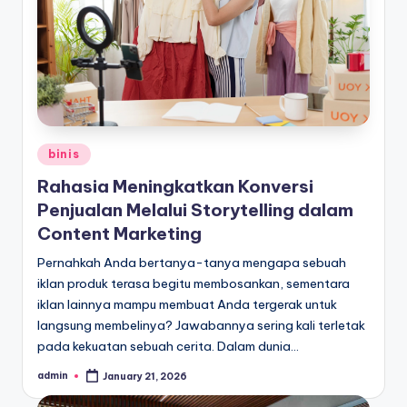
Posted
binis
in
Rahasia Meningkatkan Konversi
Penjualan Melalui Storytelling dalam
Content Marketing
Pernahkah Anda bertanya-tanya mengapa sebuah
iklan produk terasa begitu membosankan, sementara
iklan lainnya mampu membuat Anda tergerak untuk
langsung membelinya? Jawabannya sering kali terletak
pada kekuatan sebuah cerita. Dalam dunia…
admin
January 21, 2026
Posted
by