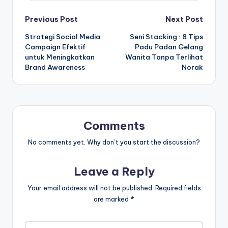
Post
Previous Post
Next Post
Strategi Social Media
Seni Stacking : 8 Tips
navigation
Campaign Efektif
Padu Padan Gelang
untuk Meningkatkan
Wanita Tanpa Terlihat
Brand Awareness
Norak
Comments
No comments yet. Why don’t you start the discussion?
Leave a Reply
Your email address will not be published.
Required fields
are marked
*