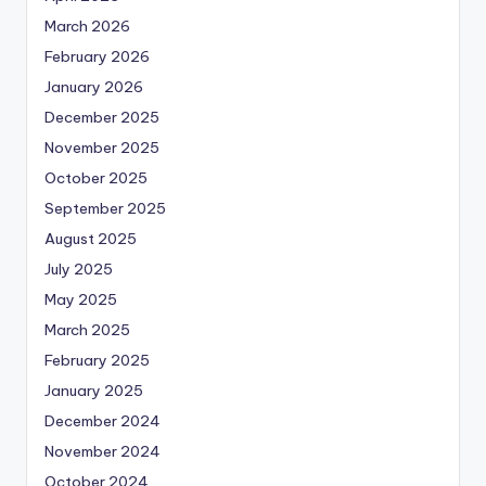
March 2026
February 2026
January 2026
December 2025
November 2025
October 2025
September 2025
August 2025
July 2025
May 2025
March 2025
February 2025
January 2025
December 2024
November 2024
October 2024