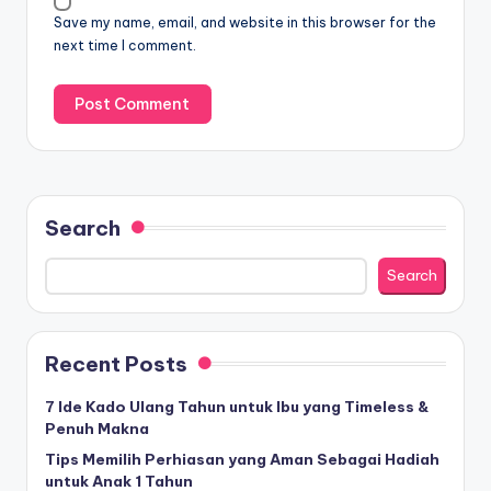
Save my name, email, and website in this browser for the
next time I comment.
Search
Search
Recent Posts
7 Ide Kado Ulang Tahun untuk Ibu yang Timeless &
Penuh Makna
Tips Memilih Perhiasan yang Aman Sebagai Hadiah
untuk Anak 1 Tahun