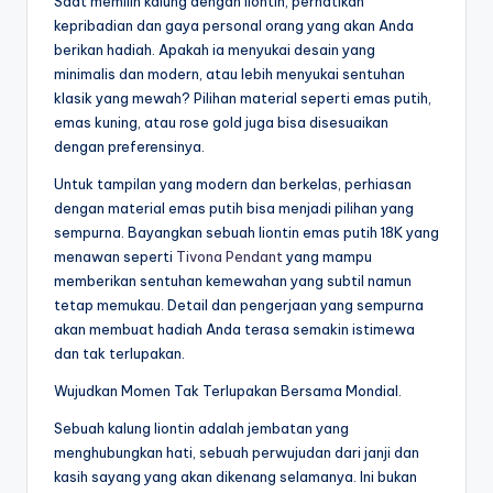
Saat memilih kalung dengan liontin, perhatikan
kepribadian dan gaya personal orang yang akan Anda
berikan hadiah. Apakah ia menyukai desain yang
minimalis dan modern, atau lebih menyukai sentuhan
klasik yang mewah? Pilihan material seperti emas putih,
emas kuning, atau rose gold juga bisa disesuaikan
dengan preferensinya.
Untuk tampilan yang modern dan berkelas, perhiasan
dengan material emas putih bisa menjadi pilihan yang
sempurna. Bayangkan sebuah liontin emas putih 18K yang
menawan seperti
Tivona Pendant
yang mampu
memberikan sentuhan kemewahan yang subtil namun
tetap memukau. Detail dan pengerjaan yang sempurna
akan membuat hadiah Anda terasa semakin istimewa
dan tak terlupakan.
Wujudkan Momen Tak Terlupakan Bersama Mondial.
Sebuah kalung liontin adalah jembatan yang
menghubungkan hati, sebuah perwujudan dari janji dan
kasih sayang yang akan dikenang selamanya. Ini bukan