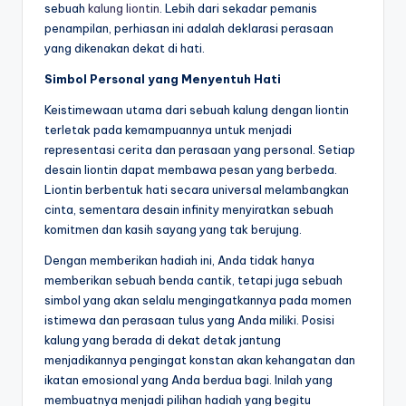
sebuah
kalung liontin
. Lebih dari sekadar pemanis
penampilan, perhiasan ini adalah deklarasi perasaan
yang dikenakan dekat di hati.
Simbol Personal yang Menyentuh Hati
Keistimewaan utama dari sebuah kalung dengan liontin
terletak pada kemampuannya untuk menjadi
representasi cerita dan perasaan yang personal. Setiap
desain liontin dapat membawa pesan yang berbeda.
Liontin berbentuk hati secara universal melambangkan
cinta, sementara desain infinity menyiratkan sebuah
komitmen dan kasih sayang yang tak berujung.
Dengan memberikan hadiah ini, Anda tidak hanya
memberikan sebuah benda cantik, tetapi juga sebuah
simbol yang akan selalu mengingatkannya pada momen
istimewa dan perasaan tulus yang Anda miliki. Posisi
kalung yang berada di dekat detak jantung
menjadikannya pengingat konstan akan kehangatan dan
ikatan emosional yang Anda berdua bagi. Inilah yang
membuatnya menjadi pilihan hadiah yang begitu