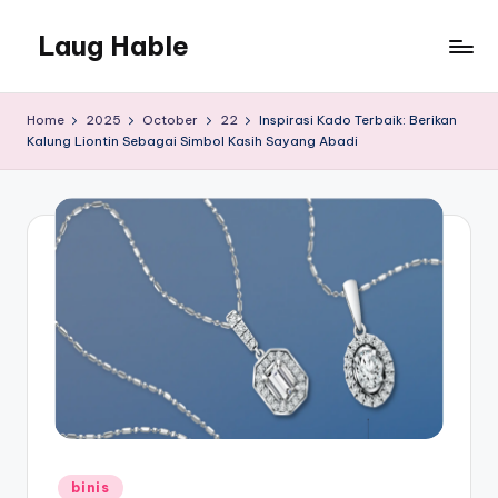
Laug Hable
Home
2025
October
22
Inspirasi Kado Terbaik: Berikan
Kalung Liontin Sebagai Simbol Kasih Sayang Abadi
Posted
binis