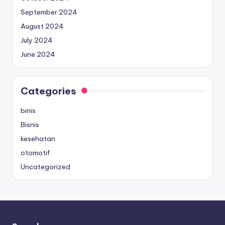
September 2024
August 2024
July 2024
June 2024
Categories
binis
Bisnis
kesehatan
otomotif
Uncategorized